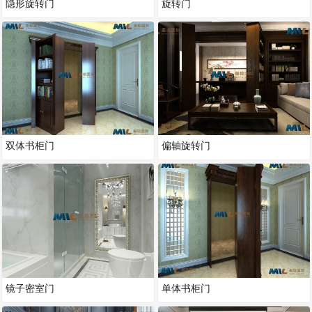
隐形旋转门
旋转门
双体书柜门
偏轴旋转门
镜子密室门
单体书柜门